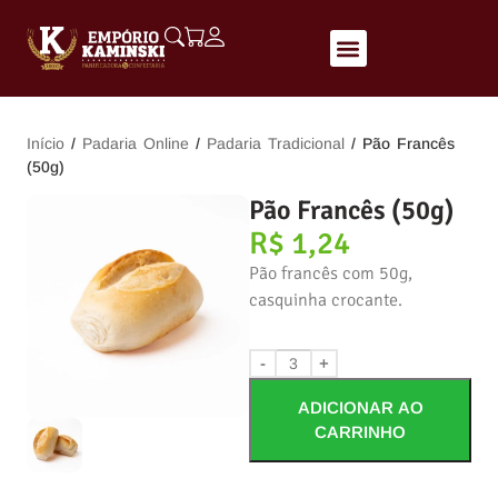
Início
/
Padaria Online
/
Padaria Tradicional
/ Pão Francês
(50g)
Pão Francês (50g)
R$
1,24
Pão francês com 50g,
casquinha crocante.
-
+
ADICIONAR AO
CARRINHO