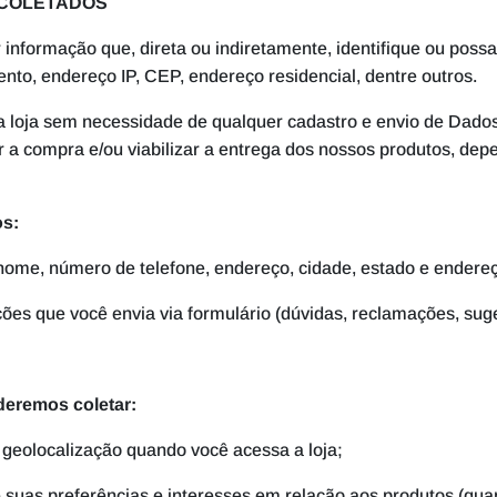
 COLETADOS
r informação que, direta ou indiretamente, identifique ou poss
to, endereço IP, CEP, endereço residencial, dentre outros.
a loja sem necessidade de qualquer cadastro e envio de Dado
ir a compra e/ou viabilizar a entrega dos nossos produtos, d
os:
ome, número de telefone, endereço, cidade, estado e endere
es que você envia via formulário (dúvidas, reclamações, suges
oderemos coletar:
geolocalização quando você acessa a loja;
suas preferências e interesses em relação aos produtos (quan