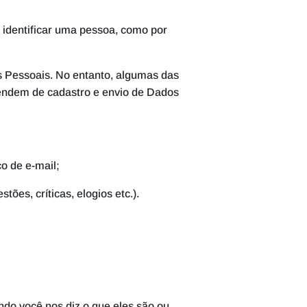
a identificar uma pessoa, como por
s Pessoais. No entanto, algumas das
ependem de cadastro e envio de Dados
ço de e-mail;
tões, críticas, elogios etc.).
do você nos diz o que eles são ou