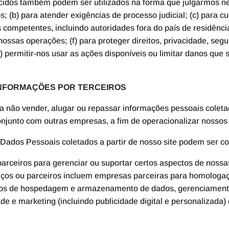
cidos também podem ser utilizados na forma que julgarmos ne
 (b) para atender exigências de processo judicial; (c) para cu
 competentes, incluindo autoridades fora do país de residênci
ossas operações; (f) para proteger direitos, privacidade, segu
h) permitir-nos usar as ações disponíveis ou limitar danos que
INFORMAÇÕES POR TERCEIROS
não vender, alugar ou repassar informações pessoais coletada
njunto com outras empresas, a fim de operacionalizar nosso
 Dados Pessoais coletados a partir de nosso site podem ser 
arceiros para gerenciar ou suportar certos aspectos de noss
ços ou parceiros incluem empresas parceiras para homologaç
os de hospedagem e armazenamento de dados, gerenciamento
de e marketing (incluindo publicidade digital e personalizada)