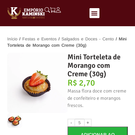
Início
/
Festas e Eventos
/
Salgados e Doces - Cento
/ Mini
Torteleta de Morango com Creme (30g)
Mini Torteleta de
Morango com
Creme (30g)
R$
2,70
Massa flora doce com creme
de confeiteiro e morangos
frescos.
-
+
ADICIONAR AO