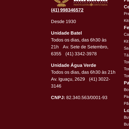
Ce
(
41) 998346572
Pr
Ki
Desde 1930
Fe
Unidade Batel
Ca
Todos os dias, das 6h30 às
Ki
21h Av. Sete de Setembro,
Sa
6355 (41) 3342-3978
Tá
To
Unidade Água Verde
To
Todos os dias, das 6h30 às 21h
To
Av. Iguaçu, 2629 (41) 3022-
Pa
3146
Bo
Pa
CNPJ:
82.340.563/0001-93
Pã
Lo
Bu
Bu