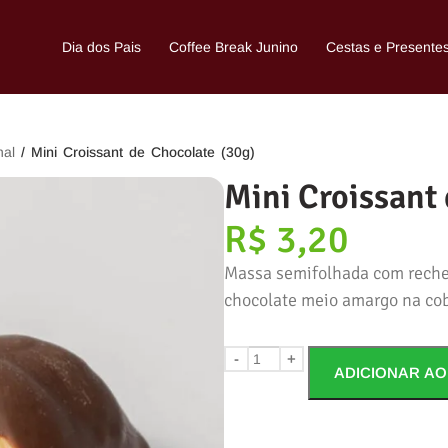
Dia dos Pais
Coffee Break Junino
Cestas e Presente
nal
/ Mini Croissant de Chocolate (30g)
Mini Croissant
R$
3,20
Massa semifolhada com reche
chocolate meio amargo na cob
-
+
ADICIONAR AO