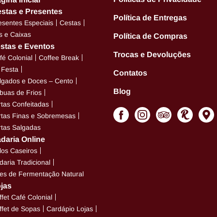
stas e Presentes
Política de Entregas
esentes Especiais
Cestas
ts e Caixas
Política de Compras
stas e Eventos
Trocas e Devoluções
fé Colonial
Coffee Break
t Festa
Contatos
lgados e Doces – Cento
Blog
buas de Frios
rtas Confeitadas
rtas Finas e Sobremesas
rtas Salgadas
daria Online
los Caseiros
daria Tradicional
es de Fermentação Natural
jas
ffet Café Colonial
ffet de Sopas
Cardápio Lojas