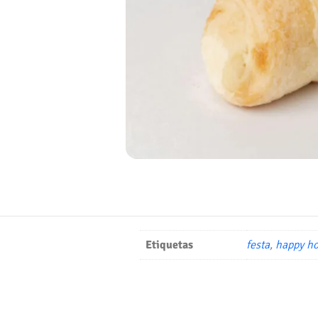
Etiquetas
festa
,
happy ho