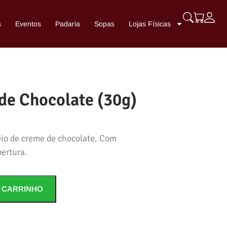
s
Eventos
Padaria
Sopas
Lojas Físicas
 de Chocolate (30g)
io de creme de chocolate. Com
ertura.
 CARRINHO