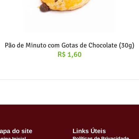
Pão de Minuto com Gotas de Chocolate (30g)
R$
1,60
apa do site
Links Úteis
Políticas de Privacidade
gina Inicial