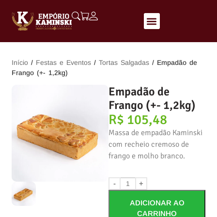
Início
/
Festas e Eventos
/
Tortas Salgadas
/ Empadão de
Frango (+- 1,2kg)
Empadão de
Frango (+- 1,2kg)
R$
105,48
Massa de empadão Kaminski
com recheio cremoso de
frango e molho branco.
-
+
ADICIONAR AO
CARRINHO