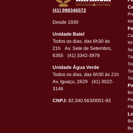
Ce
(
41) 998346572
Pr
Ki
Desde 1930
Fe
Unidade Batel
Ca
Todos os dias, das 6h30 às
Ki
21h Av. Sete de Setembro,
Sa
6355 (41) 3342-3978
Tá
To
Unidade Água Verde
To
Todos os dias, das 6h30 às 21h
To
Av. Iguaçu, 2629 (41) 3022-
Pa
3146
Bo
Pa
CNPJ:
82.340.563/0001-93
Pã
Lo
Bu
Bu