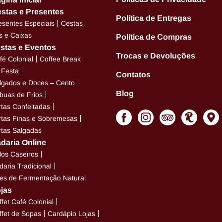
stas e Presentes
Política de Entregas
esentes Especiais
Cestas
ts e Caixas
Política de Compras
stas e Eventos
Trocas e Devoluções
fé Colonial
Coffee Break
t Festa
Contatos
lgados e Doces – Cento
Blog
buas de Frios
rtas Confeitadas
rtas Finas e Sobremesas
rtas Salgadas
daria Online
los Caseiros
daria Tradicional
es de Fermentação Natural
jas
ffet Café Colonial
ffet de Sopas
Cardápio Lojas