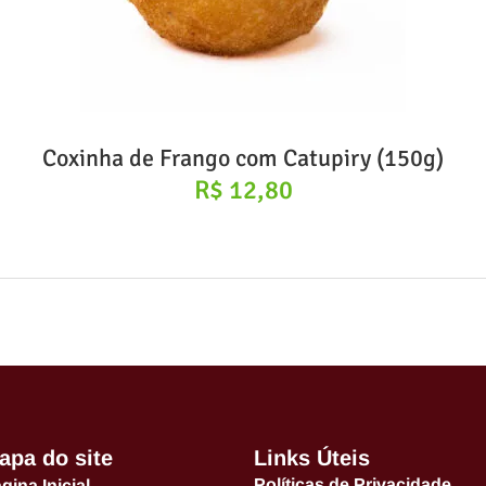
Coxinha de Frango com Catupiry (150g)
R$
12,80
apa do site
Links Úteis
Políticas de Privacidade
gina Inicial