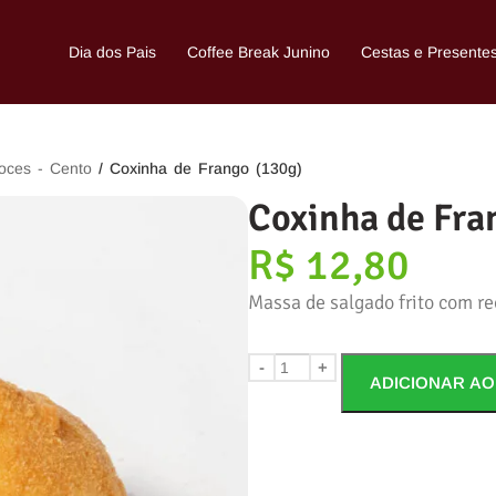
Dia dos Pais
Coffee Break Junino
Cestas e Presente
oces - Cento
/ Coxinha de Frango (130g)
Coxinha de Fra
R$
12,80
Massa de salgado frito com re
-
+
ADICIONAR AO