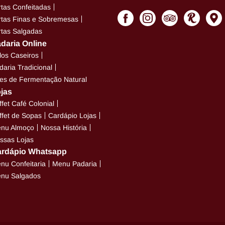
rtas Confeitadas
rtas Finas e Sobremesas
rtas Salgadas
daria Online
los Caseiros
daria Tradicional
es de Fermentação Natural
jas
ffet Café Colonial
ffet de Sopas
Cardápio Lojas
nu Almoço
Nossa História
ssas Lojas
rdápio Whatsapp
nu Confeitaria
Menu Padaria
nu Salgados