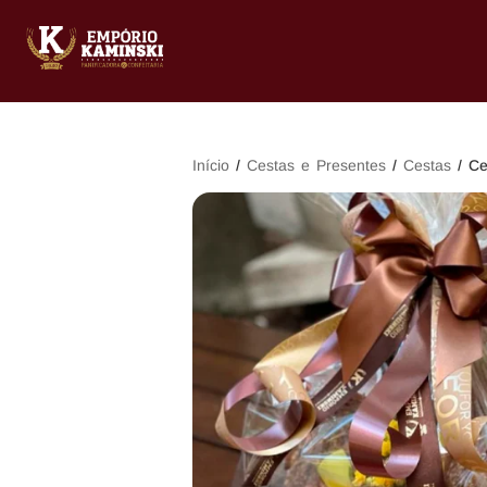
Início
/
Cestas e Presentes
/
Cestas
/ Ce