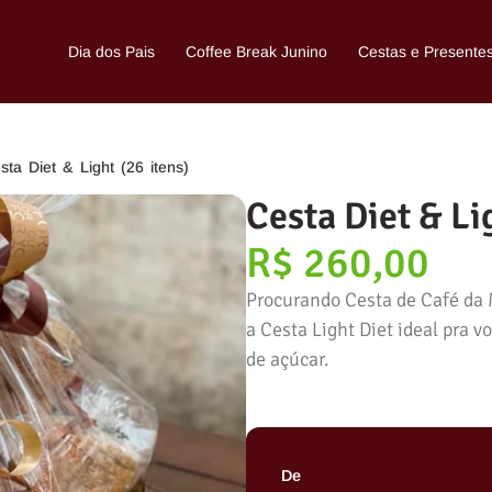
Dia dos Pais
Coffee Break Junino
Cestas e Presente
sta Diet & Light (26 itens)
Cesta Diet & Li
R$
260,00
Procurando Cesta de Café da 
a Cesta Light Diet ideal pra v
de açúcar.
De