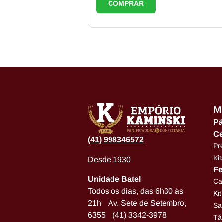
COMPRAR
M
Pá
Ce
(
41) 998346572
Pr
Ki
Desde 1930
Fe
Unidade Batel
Ca
Todos os dias, das 6h30 às
Ki
21h Av. Sete de Setembro,
Sa
6355 (41) 3342-3978
Tá