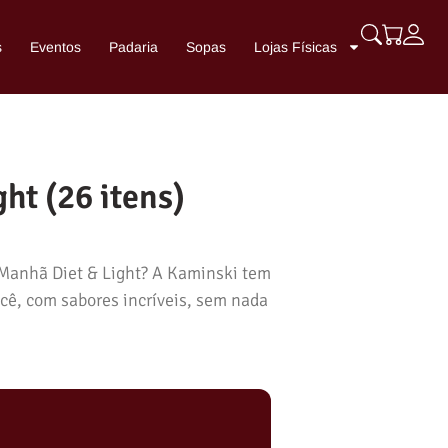
s
Eventos
Padaria
Sopas
Lojas Físicas
ght (26 itens)
Manhã Diet & Light? A Kaminski tem
ocê, com sabores incríveis, sem nada