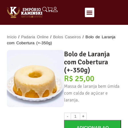
Início
/
Padaria Online
/
Bolos Caseiros
/ Bolo de Laranja
com Cobertura (+-350g)
Bolo de Laranja
com Cobertura
(+-350g)
R$
25,00
Massa de laranja bem úmida
com calda de açúcar e
laranja.
-
+
ADICIONAR AO