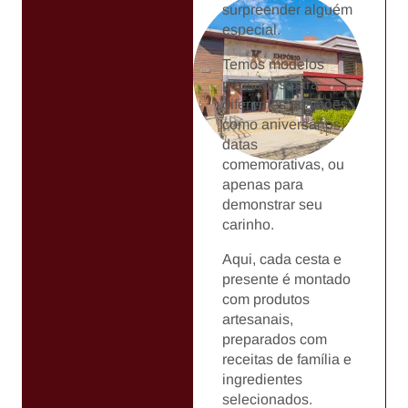
surpreender alguém
especial.
Temos modelos
pensados para
diferentes ocasiões,
como aniversários,
datas
comemorativas, ou
apenas para
demonstrar seu
carinho.
Aqui, cada cesta e
presente é montado
com produtos
artesanais,
preparados com
receitas de família e
ingredientes
selecionados.