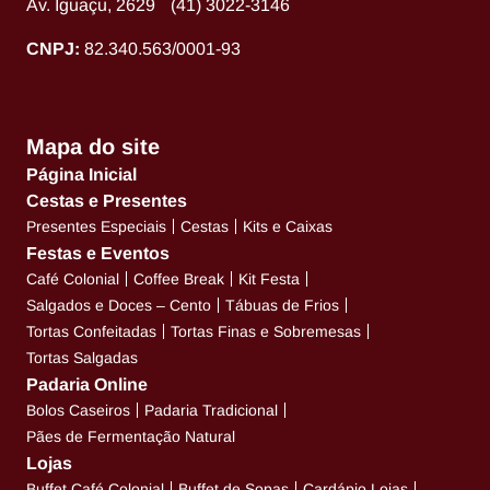
Av. Iguaçu, 2629 (41) 3022-3146
CNPJ:
82.340.563/0001-93
Mapa do site
Página Inicial
Cestas e Presentes
Presentes Especiais
Cestas
Kits e Caixas
Festas e Eventos
Café Colonial
Coffee Break
Kit Festa
Salgados e Doces – Cento
Tábuas de Frios
Tortas Confeitadas
Tortas Finas e Sobremesas
Tortas Salgadas
Padaria Online
Bolos Caseiros
Padaria Tradicional
Pães de Fermentação Natural
Lojas
Buffet Café Colonial
Buffet de Sopas
Cardápio Lojas