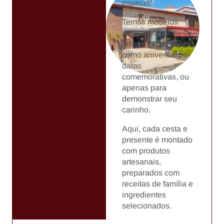
especial.
Temos modelos
pensados para
diferentes ocasiões,
como aniversários,
datas
comemorativas, ou
apenas para
demonstrar seu
carinho.
Aqui, cada cesta e
presente é montado
com produtos
artesanais,
preparados com
receitas de família e
ingredientes
selecionados.