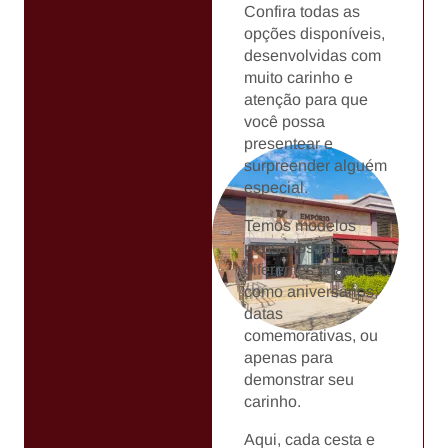
Confira todas as
opções disponíveis,
desenvolvidas com
muito carinho e
atenção para que
você possa
presentear e
surpreender alguém
especial.
Temos modelos
pensados para
diferentes ocasiões,
como aniversários,
datas
comemorativas, ou
apenas para
demonstrar seu
carinho.
Aqui, cada cesta e